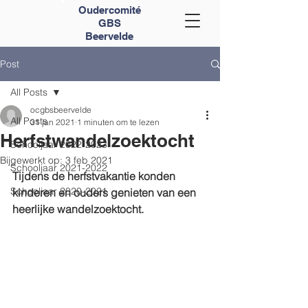
Oudercomité
GBS
Beervelde
Post
All Posts
ocgbsbeervelde
All Posts
31 jan 2021
1 minuten om te lezen
Herfstwandelzoektocht
Schooljaar 2022-2023
Bijgewerkt op:
3 feb 2021
Schooljaar 2021-2022
Tijdens de herfstvakantie konden 
Schooljaar 2020-2021
kinderen en ouders genieten van een 
heerlijke wandelzoektocht.