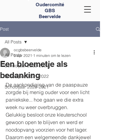
Oudercomité
GBS
Beervelde
Post
All Posts
ocgbsbeervelde
All Posts
5 apr 2021
1 minuten om te lezen
Een bloemetje als
Schooljaar 2022-2023
bedanking
Schooljaar 2021-2022
De aankondiging van de paaspauze 
Schooljaar 2020-2021
zorgde bij menig ouder voor een licht 
paniekske... hoe gaan we die extra 
week nu weer overbruggen.
Gelukkig besloot onze kleuterschool 
gewoon open te blijven en werd er 
noodopvang voorzien voor het lager.
Daarom een welgemeende dankjewel 