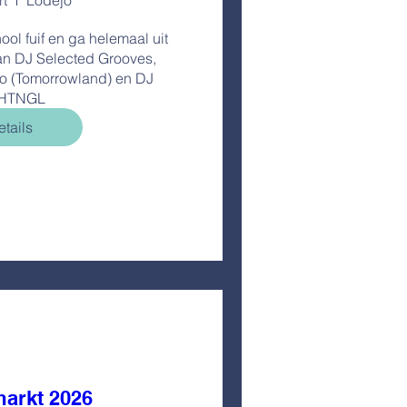
rt
Lodejo
ol fuif en ga helemaal uit 
an DJ Selected Grooves, 
o (Tomorrowland) en DJ 
HTNGL
tails
arkt 2026