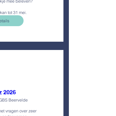
ookje mee beleven?

 kan tot 31 mei.
tails
z 2026
GBS Beervelde
t vragen over zeer 