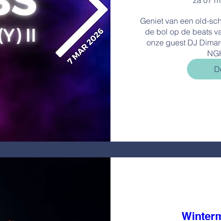
za 07 m
Geniet van een old-scho
de bol op de beats v
onze guest DJ Dimar
NG
De
Winterm