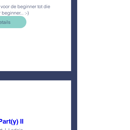
voor de beginner tot die 
 beginner... :-)
tails
art(y) II