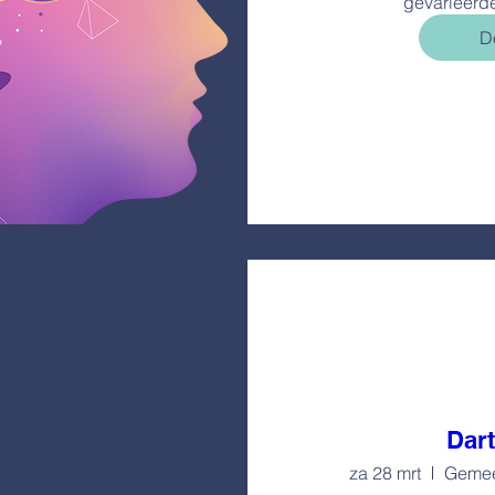
gevarieerd
De
Dart
za 28 mrt
Gemee