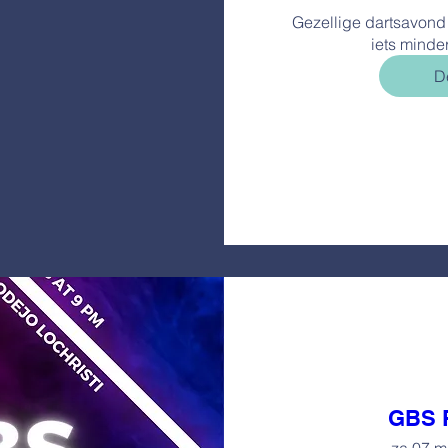
Gezellige dartsavond 
iets minder
De
GBS P