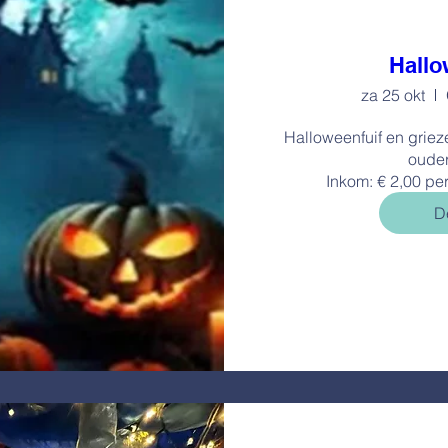
Hallo
za 25 okt
Halloweenfuif en griez
ouder
De