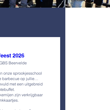
eest 2026
GBS Beervelde
an onze sprookjesschool 
e barbecue op jullie…

vuld met een uitgebreid 
tebuffet.

ernijen zijn verkrijgbaar 
nkkaartjes.
