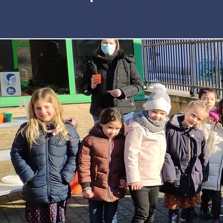
Oudercomité
GBS Beervelde