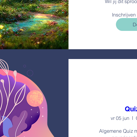
Wil jij dit spr
Inschrijven
De
Qui
vr 05 jun
Algemene Quiz me