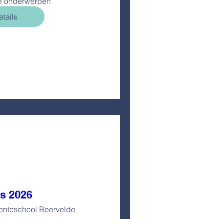
e onderwerpen
tails
s 2026
nteschool Beervelde