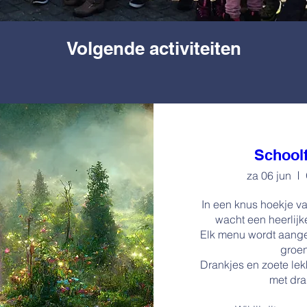
Volgende activiteiten
Schoolf
za 06 jun
In een knus hoekje v
wacht een heerlijk
Elk menu wordt aange
groen
Drankjes en zoete lekk
met dra