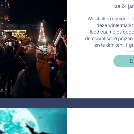
za 24 ja
We klinken samen op h
deze wintermarkt 
foodkraampjes opges
democratische prijzen 
en te drinken! 1 gr
bez
De