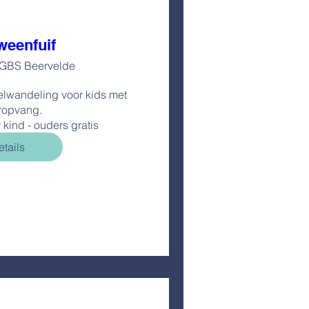
weenfuif
GBS Beervelde
elwandeling voor kids met 
opvang.

tails